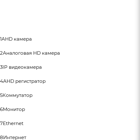
1AHD камера
2Аналоговая HD камера
3IP видеокамера
4AHD регистратор
5Коммутатор
6Монитор
7Ethernet
8Интернет