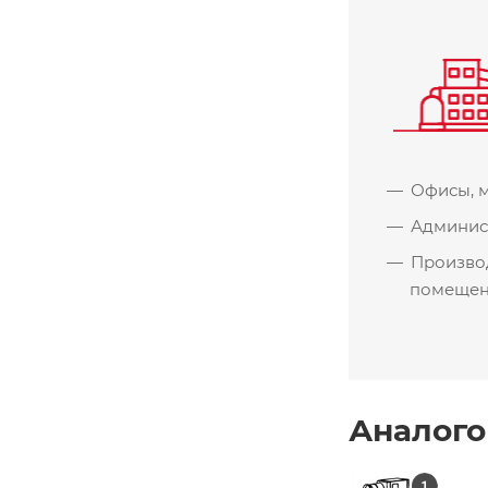
Офисы, м
Админис
Произво
помеще
Аналого