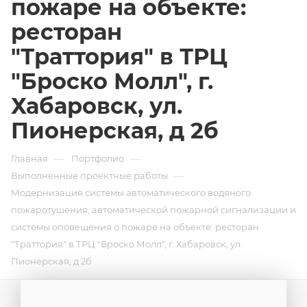
пожаре на объекте:
ресторан
"Траттория" в ТРЦ
"Броско Молл", г.
Хабаровск, ул.
Пионерская, д 2б
—
—
Главная
Портфолио
—
Выполненные проектные работы
Модернизация системы автоматического водяного
пожаротушения, автоматической пожарной сигнализации и
системы оповещения о пожаре на объекте: ресторан
"Траттория" в ТРЦ "Броско Молл", г. Хабаровск, ул.
Пионерская, д 2б