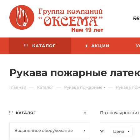
56
КАТАЛОГ
АКЦИИ
У
Рукава пожарные лате
—
—
—
Главная
Каталог
Рукава пожарные
Рукава по
По популярности 
КАТАЛОГ
Водопенное оборудование
Цена