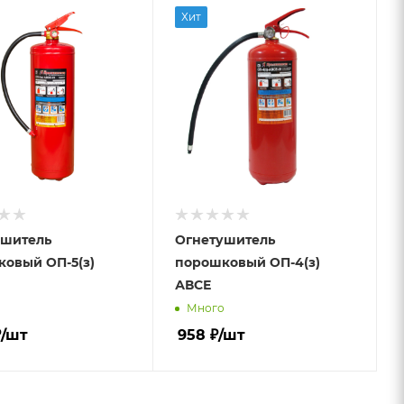
Хит
ушитель
Огнетушитель
овый ОП-5(з)
порошковый ОП-4(з)
АВСЕ
о
Много
₽
/шт
958
₽
/шт