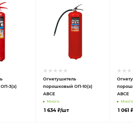
ь
Огнетушитель
Огнет
ОП-3(з)
порошковый ОП-10(з)
порошк
АВСЕ
АВСЕ
Много
Мног
1 634
₽
/шт
1 061