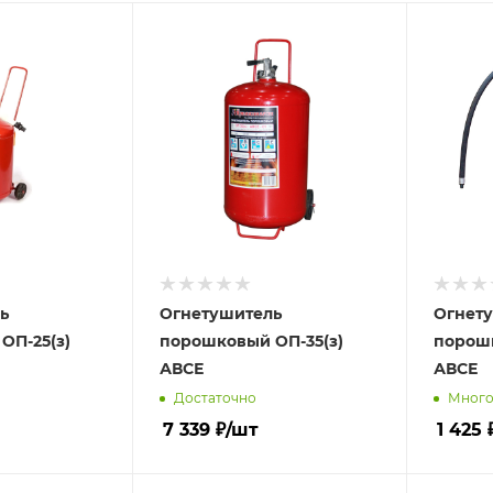
ь
Огнетушитель
Огнет
ОП-25(з)
порошковый ОП-35(з)
порошк
АВСЕ
АВСЕ
Достаточно
Мног
7 339
₽
/шт
1 425