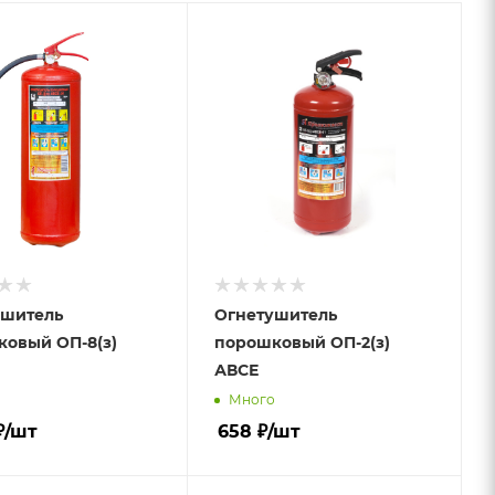
ушитель
Огнетушитель
овый ОП-8(з)
порошковый ОП-2(з)
АВСЕ
о
Много
₽
/шт
658
₽
/шт