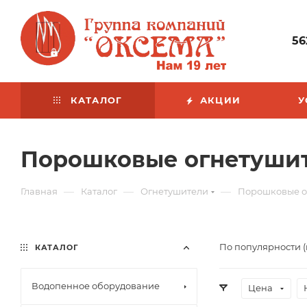
56
КАТАЛОГ
АКЦИИ
У
Порошковые огнетуши
—
—
—
Главная
Каталог
Огнетушители
Порошковые о
По популярности 
КАТАЛОГ
Водопенное оборудование
Цена