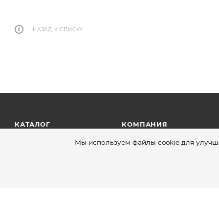
НАЗАД К СПИСКУ
КАТАЛОГ
КОМПАНИЯ
Мы используем файлы cookie для улучше
АКЦИИ
О компании
Новости
УСЛУГИ
Команда
ПРОЕКТЫ
Отзывы
Контакты
Рекомендации