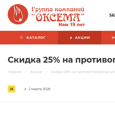
56
КАТАЛОГ
АКЦИИ
У
Скидка 25% на против
—
—
Главная
Акции
Скидка 25% на противопожарные шт
2 марта 2026
25