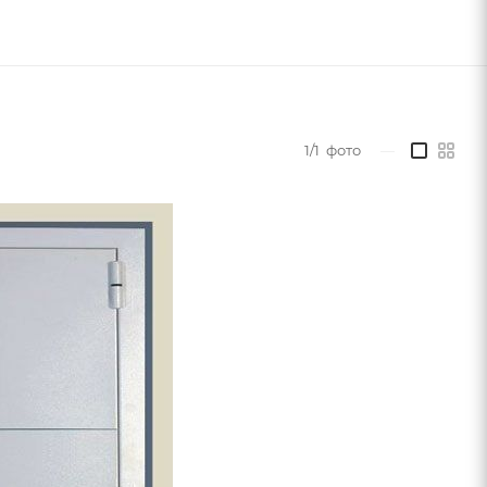
1/1
фото
—