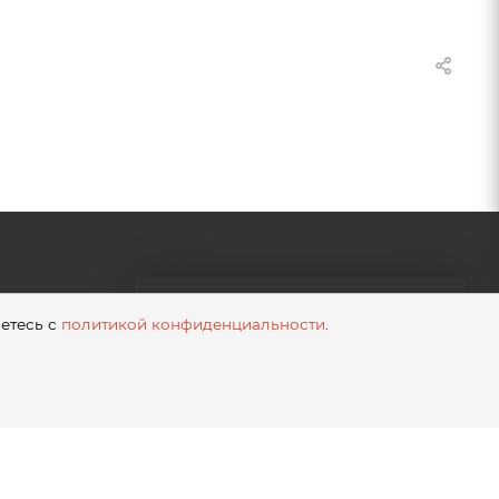
етесь с
политикой конфиденциальности
.
латы
ПОДПИСАТЬСЯ НА
тавки
РАССЫЛКУ
 товар
562-777
562-777@bk.ru