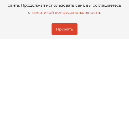
сайта. Продолжая использовать сайт, вы соглашаетесь
с
политикой конфиденциальности
.
Принять
ВЫПОЛНЕННЫЕ ПРОЕКТНЫЕ РАБОТЫ
Комплекс инженерно-
технических средств
физической защиту СП
"Комсомольская ТЭЦ-3" филиала
"Хабаровская генерация АО "ДГК"
(Актуализация)