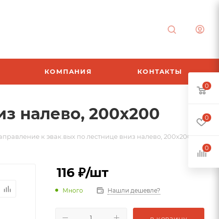
КОМПАНИЯ
КОНТАКТЫ
0
из налево, 200х200
0
аправление к эвак.вых по лестнице вниз налево, 200х200
0
116
₽
/шт
Много
Нашли дешевле?