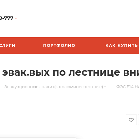
2-777
СЛУГИ
ПОРТФОЛИО
КАК КУПИТЬ
эвак.вых по лестнице вн
—
—
Эвакуационные знаки (фотолюминесцентные)
ФЭС Е14 Н