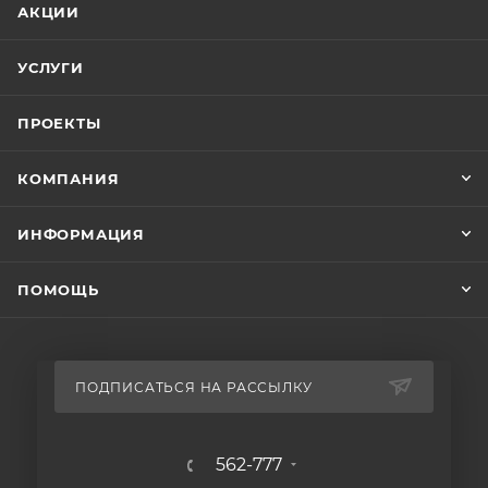
АКЦИИ
запирающих механизмов. Окрашен прочным
полимерным покрытием белого цвета. Порошковая
УСЛУГИ
краска надолго защитит металлический ящик от
появления очагов коррозии и сохранит его
ПРОЕКТЫ
первоначальный вид.
КОМПАНИЯ
ИНФОРМАЦИЯ
ПОМОЩЬ
ПОДПИСАТЬСЯ НА РАССЫЛКУ
562-777