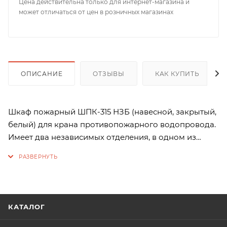
Цена действительна только для интернет-магазина и
может отличаться от цен в розничных магазинах
ОПИСАНИЕ
ОТЗЫВЫ
КАК КУПИТЬ
Шкаф пожарный ШПК-315 НЗБ (навесной, закрытый,
белый) для крана противопожарного водопровода.
Имеет два независимых отделения, в одном из
которых размещается поворотная корзина (кассета)
для одного напорного рукава диаметром от 50 до
66 мм., а в другом огнетушитель, массой не более 15
кг. Снабжен дверцей закрытого типа без
смотрового окна с карманом для хранения ключей,
КАТАЛОГ
удобной евроручкой или надёжным почтовым
замком. За доплату, возможна комбинация этих