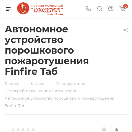
0
Автономное
устройство
порошкового
пожаротушения
Finfire Таб
—
—
—
Главная
Каталог
Огнетушители
—
Самосрабатывающие огнетушители
Автономное устройство порошкового пожаротушения
Finfire Таб