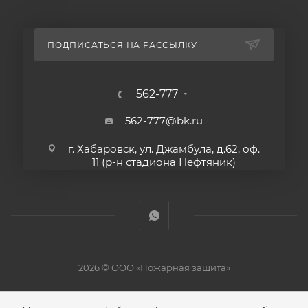
• Электрический, автомобильный, речной, морской
и железнодорожный транспорт.
• Сельскохозяйственные постройки.
ПОДПИСАТЬСЯ НА РАССЫЛКУ
• Дома и квартиры.
• Общественные места, магазины.
• Электростанции и кабельные шахты.
562-777
• Контрольно-диспетчерские пункты.
562-777@bk.ru
г. Хабаровск, ул. Джамбула, д.62, оф.
11 (р-н стадиона Нефтяник)
2026 © ООО «Пожарная защита»